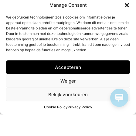
Manage Consent
We gebruiken technologieën zoals cookies om informatie over je
apparaat op te slaan en/of te raadplegen. We doen dit met als doel om de
beste ervaring te bieden en om gepersonaliseerde advertenties te tonen.
Need a translation of
l
e
Door in te stemmen met deze technologieën kunnen we gegevens zoals
bladeren gedrag of unieke ID's op deze site verwerken. Als je geen
toestemming geeft of je toestemming intrekt, kan dit een nadelige invloed
Translation agency for sworn & legal translations
hebben op bepaalde functies en mogelijkheden.
into all languages plus legalisation
Accepteren
GET A QUOTE
Weiger
Bekijk voorkeuren
Cookie Policy
Privacy Policy
Disclaimer
The content of this website is compiled and regularly
updated by Legal Translations with the utmost care.