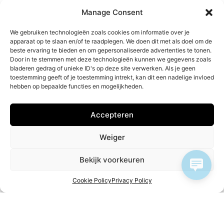
Manage Consent
We gebruiken technologieën zoals cookies om informatie over je
apparaat op te slaan en/of te raadplegen. We doen dit met als doel om de
beste ervaring te bieden en om gepersonaliseerde advertenties te tonen.
Need a translation of
l
e
g
Door in te stemmen met deze technologieën kunnen we gegevens zoals
bladeren gedrag of unieke ID's op deze site verwerken. Als je geen
toestemming geeft of je toestemming intrekt, kan dit een nadelige invloed
Translation agency for sworn & legal translations
hebben op bepaalde functies en mogelijkheden.
into all languages plus legalisation
Accepteren
GET A QUOTE
Weiger
Bekijk voorkeuren
Cookie Policy
Privacy Policy
Cookie Policy
Our website uses cookies to remember your preferences
and improve the user experience.