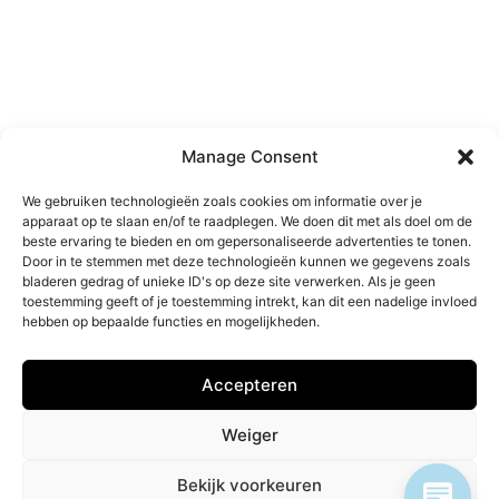
Manage Consent
We gebruiken technologieën zoals cookies om informatie over je
apparaat op te slaan en/of te raadplegen. We doen dit met als doel om de
beste ervaring te bieden en om gepersonaliseerde advertenties te tonen.
W
e
t
t
e
k
s
t
laten vertalen?
Door in te stemmen met deze technologieën kunnen we gegevens zoals
bladeren gedrag of unieke ID's op deze site verwerken. Als je geen
toestemming geeft of je toestemming intrekt, kan dit een nadelige invloed
Vertaalbureau in beëdigde & juridische vertalingen
hebben op bepaalde functies en mogelijkheden.
& legalisaties in alle talen
Accepteren
OFFERTE VRAGEN
Weiger
Bekijk voorkeuren